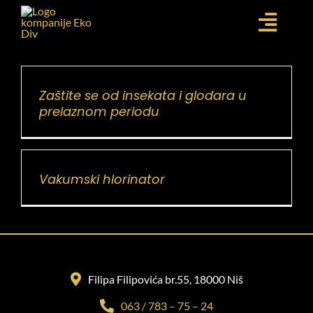
Skip
to
Togg
content
POČETNA
Navi
USLUGE
Zaštite se od insekata i glodara u
prelaznom periodu
NOVOSTI
GALERIJA
O NAMA
Vakumski hlorinator
KONTAKT
Filipa Filipovića br.55, 18000 Niš
063 / 783 – 75 – 24