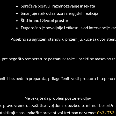
Sprečava pojavu i razmnožavanje insekata
Smanjuje rizik od zaraza i alergijskih reakcija
Štiti hranu i životni prostor
Dugoročno je povoljnija i efikasnija od intervencije ka
Posebno su ugroženi stanovi u prizemlju, kuće sa dvorištem, 
a – pre nego što temperature postanu visoke i insekti se masovno r
h i bezbednih preparata, prilagođenih vrsti prostora i stepenu ri
Ne čekajte da problem postane vidljiv.
je pravo vreme da zaštitite svoj dom i obezbedite mirnu i bezbrižn
taktirajte nas i zakažite preventivni tretman na vreme:
063 / 783