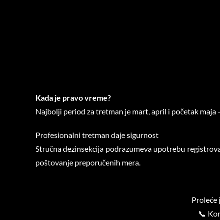
Kada je pravo vreme?
Najbolji period za tretman je mart, april i početak maj
Profesionalni tretman daje sigurnost
Stručna dezinsekcija podrazumeva upotrebu registrovani
poštovanje preporučenih mera.
Proleće 
📞 Kon