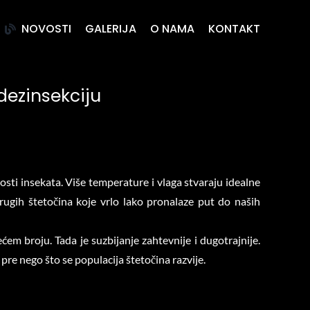
NOVOSTI
GALERIJA
O NAMA
KONTAKT
dezinsekciju
sti insekata. Više temperature i vlaga stvaraju idealne
ugih štetočina koje vrlo lako pronalaze put do naših
em broju. Tada je suzbijanje zahtevnije i dugotrajnije.
pre nego što se populacija štetočina razvije.