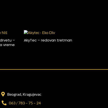
 drvetu –
AkyTec – redovan tretman
Redo
 na vreme
domu 
Beograd, Kragujevac
063 / 783 – 75 – 24