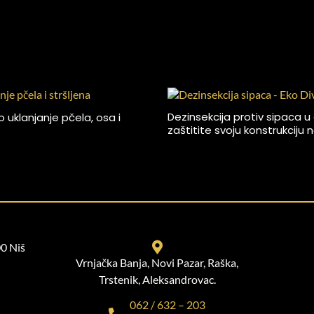
Dezinsekcija protiv sipaca u
uklanjanje pčela, osa i
zaštitite svoju konstrukciju
00 Niš
Vrnjačka Banja, Novi Pazar, Raška,
Trstenik, Aleksandrovac.
062 / 632 – 203