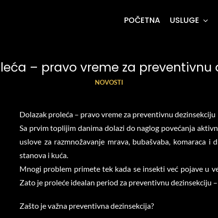
POČETNA
USLUGE
leća – pravo vreme za preventivnu 
NOVOSTI
Dolazak proleća – pravo vreme za preventivnu dezinsekciju
Sa prvim toplijim danima dolazi do naglog povećanja aktivno
uslove za razmnožavanje mrava, bubašvaba, komaraca i dr
stanova i kuća.
Mnogi problem primete tek kada se insekti već pojave u već
Zato je proleće idealan period za preventivnu dezinsekciju – 
Zašto je važna preventivna dezinsekcija?