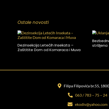
Ostale novosti
Bezbedno 
Dezinsekcija Letećih Insekata –
stršljena
Zaštitite Dom od Komaraca i Muva
Filipa Filipovića br.55, 180
063 / 783 – 75 – 24
ekodiv@yahoo.com