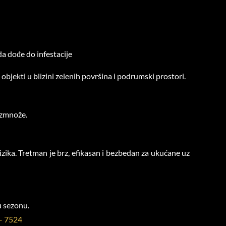
da dođe do infestacije
objekti u blizini zelenih površina i podrumski prostori.
azmnože.
zika. Tretman je brz, efikasan i bezbedan za ukućane uz
u sezonu.
 – 7524