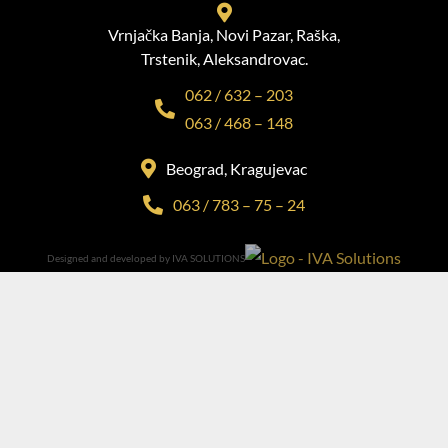
Vrnjačka Banja, Novi Pazar, Raška,
Trstenik, Aleksandrovac.
062 / 632 – 203
063 / 468 – 148
Beograd, Kragujevac
063 / 783 – 75 – 24
Designed and developed by IVA SOLUTIONS