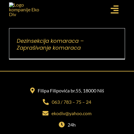
Skip
to
Togg
content
POČETNA
Navi
USLUGE
Dezinsekcija komaraca –
Zaprašivanje komaraca
NOVOSTI
GALERIJA
O NAMA
KONTAKT
Filipa Filipovića br.55, 18000 Niš
063 / 783 – 75 – 24
ekodiv@yahoo.com
24h